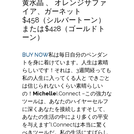
黄水晶 、 オレンジサファ
イア、ガーネット
$458（シルバートーン）
または$428（ゴールドト
ーン）
BUY NOW
私は毎日自分のペンダン
トを身に着けています。人生は素晴
らしいです！それは、3週間経っても
私の人生に入ってくる人と できごと
は信じられないくらい素晴らしい
の！
Michelle
I.Connect –この強力な
ツールは、あなたのハイヤーセルフ
に深くあなたを接続しますそして、
あなたの生活の中により多くの平安
を与えます”I.Connectは本当に驚く
べきツールだ。私の生活にすばらし